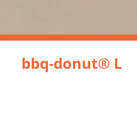
bbq-donut® L